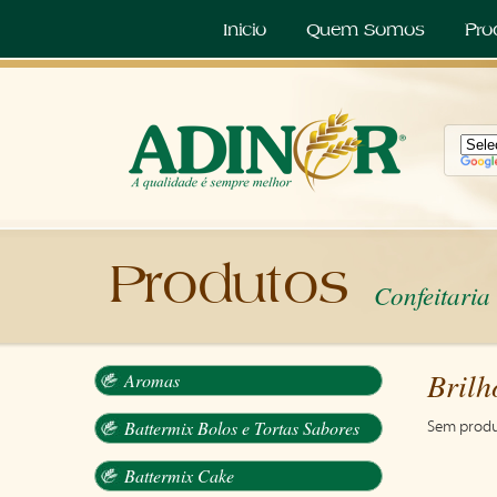
Inicio
Quem Somos
Pro
Produtos
Confeitaria
Brilh
Aromas
Battermix Bolos e Tortas Sabores
Sem produ
Battermix Cake