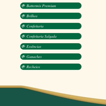
Battermix Premium
Brilhos
Confeitaria
Confeitaria Salgada
Essências
Ganaches
Recheios