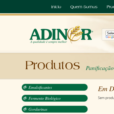
Inicio
Quem Somos
Pro
Produtos
Panificação
Em D
Emulsificantes
Fermento Biológico
Sem produ
Gordurinas