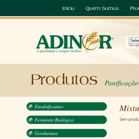
Inicio
Quem Somos
Pro
Produtos
Panificação
Mistu
Emulsificantes
Fermento Biológico
Sem produ
Gordurinas