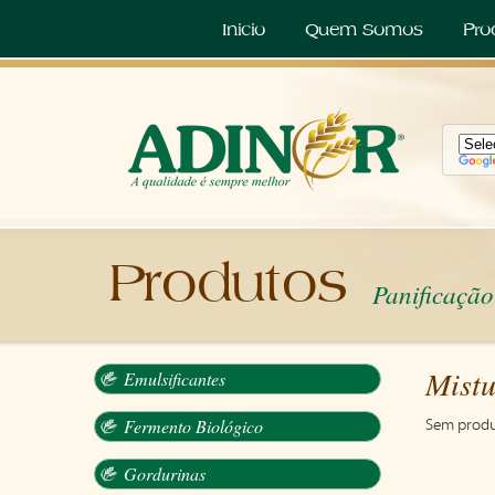
Inicio
Quem Somos
Pro
Produtos
Panificação
Mistu
Emulsificantes
Fermento Biológico
Sem produ
Gordurinas